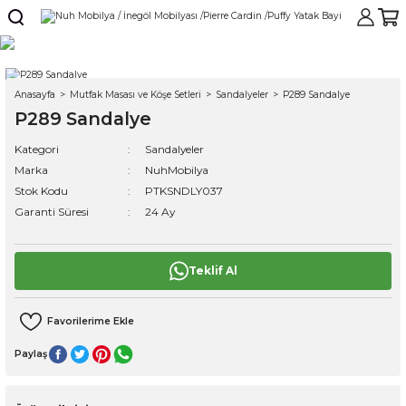
Anasayfa
Mutfak Masası ve Köşe Setleri
Sandalyeler
P289 Sandalye
P289 Sandalye
Kategori
Sandalyeler
Marka
NuhMobilya
Stok Kodu
PTKSNDLY037
Garanti Süresi
24 Ay
Teklif Al
Paylaş