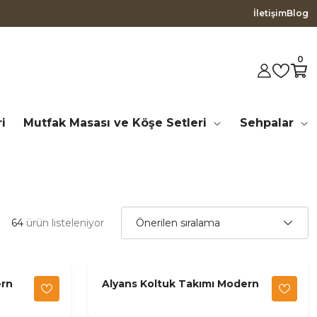
İletişim
Blog
0
i
Mutfak Masası ve Köşe Setleri
Sehpalar
64
ürün listeleniyor
ern
Alyans Koltuk Takımı Modern