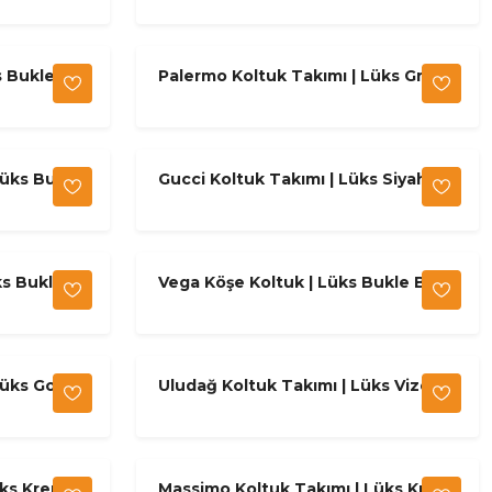
s Bukle
Palermo Koltuk Takımı | Lüks Gri
Bukle Takım
Lüks Bukle
Gucci Koltuk Takımı | Lüks Siyah &
Pudra Gold
ks Bukle
Vega Köşe Koltuk | Lüks Bukle Bej
Takım
Lüks Gold
Uludağ Koltuk Takımı | Lüks Vizon
& Krom
üks Krem
Massimo Koltuk Takımı | Lüks Krem