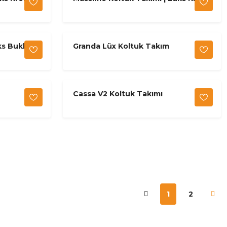
& Gold
ks Bukle
Granda Lüx Koltuk Takım
Cassa V2 Koltuk Takımı
1
2