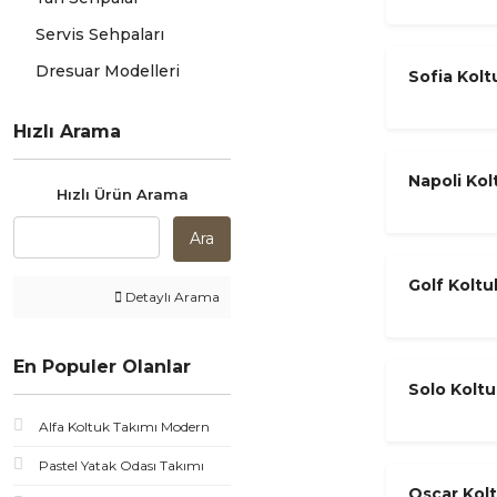
Servis Sehpaları
Dresuar Modelleri
Sofia Kolt
Krem & Ki
Hızlı Arama
Napoli Kol
Hızlı Ürün Arama
Görünüml
Ara
Golf Koltu
Detaylı Arama
Krem & Gri
En Populer Olanlar
Solo Koltu
Krom
Alfa Koltuk Takımı Modern
Pastel Yatak Odası Takımı
Oscar Kolt