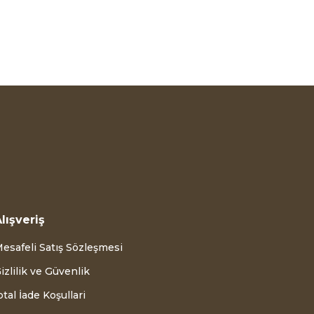
lışveriş
esafeli Satış Sözleşmesi
izlilik ve Güvenlik
ptal İade Koşullari