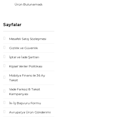
Ürün Bulunamadı.
Sayfalar
Mesafeli Satış Sözleşmesi
Gizlilik ve Güvenlik
İptal ve İade Şartları
Kişisel Veriler Politikası
Mobilya Finans ile 36 Ay
Taksit
Vade Farksız 8 Taksit
Kampanyası
İk-İş Başvuru Formu
Avrupa'ya Ürün Gönderimi