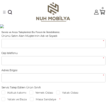
Geri Dön
Geri Dön
0
ası ve Köşe Setleri
Servis ve Arıza Taleplerinizi Bu Forum ile İletebilirsiniz.
Ürünü Satın Alan Müşterinin Adı ve Soyadı
*
ehpalar
Cep telefonu
*
ı
Adres Bilgisi
*
ri
Servis Talep Edilen Ürün Sınıfı
Koltuk takımı
Yemek Odası
Yatak Odası
Yatak ve Baza
Masa Sandalye
*