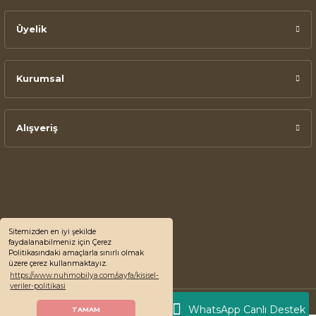
Üyelik
Kurumsal
Alışveriş
Sitemizden en iyi şekilde
faydalanabilmeniz için Çerez
Politikasındaki amaçlarla sınırlı olmak
üzere çerez kullanmaktayız.
https://www.nuhmobilya.com/sayfa/kisisel-
veriler-politikasi
© 2022 Nuh Mobilya, Tüm Hakları Saklıdır.
WhatsApp Canlı Destek
TAMAM