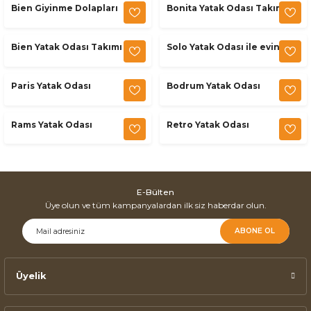
Bien Giyinme Dolapları
Bonita Yatak Odası Takımı
Bien Yatak Odası Takımı
Solo Yatak Odası ile evinize
lüks katın. Krem bukle
başlık, krom ayaklı komodin
Paris Yatak Odası
Bodrum Yatak Odası
ve aynalı dolabıyla modern
ve konforlu tasarım şimdi
sizlerle.
Rams Yatak Odası
Retro Yatak Odası
E-Bülten
Üye olun ve tüm kampanyalardan ilk siz haberdar olun.
ABONE OL
Üyelik