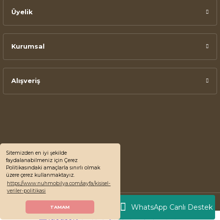
Üyelik
Kurumsal
Alışveriş
Sitemizden en iyi şekilde
faydalanabilmeniz için Çerez
Politikasındaki amaçlarla sınırlı olmak
üzere çerez kullanmaktayız.
https://www.nuhmobilya.com/sayfa/kisisel-
veriler-politikasi
© 2022 Nuh Mobilya, Tüm Hakları Saklıdır.
WhatsApp Canlı Destek
TAMAM
ideasoft
ile
e-