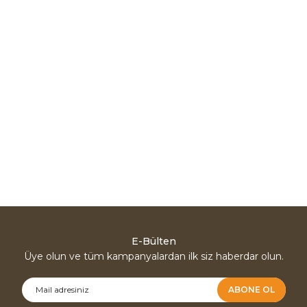
E-Bülten
Üye olun ve tüm kampanyalardan ilk siz haberdar olun.
ABONE OL