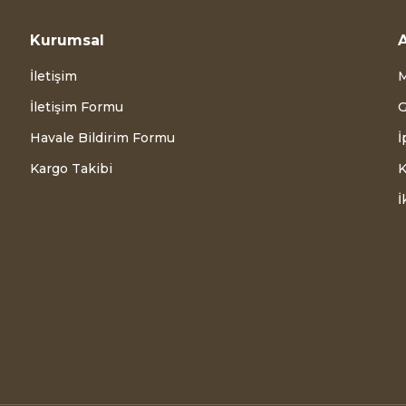
Kurumsal
A
İletişim
M
İletişim Formu
G
Havale Bildirim Formu
İ
Kargo Takibi
K
İ