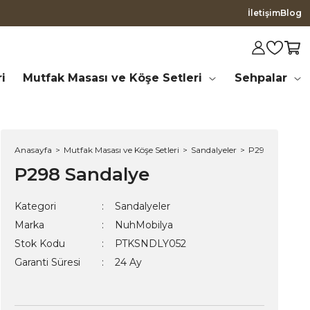
İletişim
Blog
i
Mutfak Masası ve Köşe Setleri
Sehpalar
Anasayfa
Mutfak Masası ve Köşe Setleri
Sandalyeler
P298 Sandalye
P298 Sandalye
Kategori
Sandalyeler
Marka
NuhMobilya
Stok Kodu
PTKSNDLY052
Garanti Süresi
24 Ay