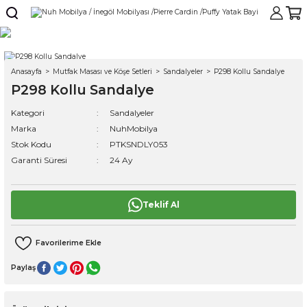
Anasayfa
Mutfak Masası ve Köşe Setleri
Sandalyeler
P298 Kollu Sandalye
P298 Kollu Sandalye
Kategori
Sandalyeler
Marka
NuhMobilya
Stok Kodu
PTKSNDLY053
Garanti Süresi
24 Ay
Teklif Al
Paylaş