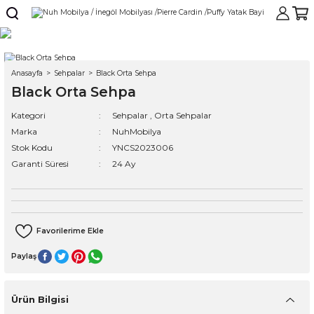
Anasayfa
Sehpalar
Black Orta Sehpa
Black Orta Sehpa
Kategori
Sehpalar
,
Orta Sehpalar
Marka
NuhMobilya
Stok Kodu
YNCS2023006
Garanti Süresi
24 Ay
Paylaş
Ürün Bilgisi