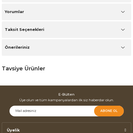
Yorumlar
Taksit Seçenekleri
Önerileriniz
Tavsiye Ürünler
Bosna Yavrulu Siyah Ceviz Orta Sehpa
E-Bülten
Bosna Aynalı Orta Sehpa
Üye olun ve tüm kampanyalardan ilk siz haberdar olun.
ABONE OL
Üyelik