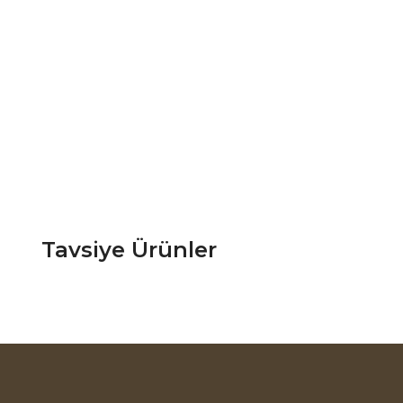
Tavsiye Ürünler
Babil Mutfak Köşe Takımı