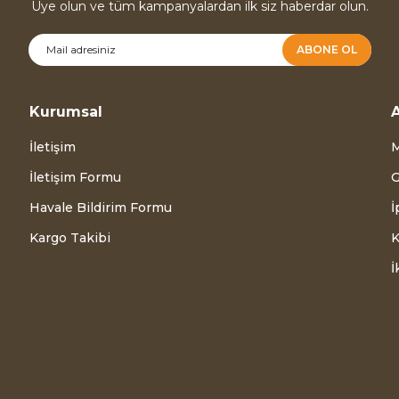
Üye olun ve tüm kampanyalardan ilk siz haberdar olun.
ABONE OL
Kurumsal
A
İletişim
M
İletişim Formu
G
Havale Bildirim Formu
İ
Kargo Takibi
K
İ