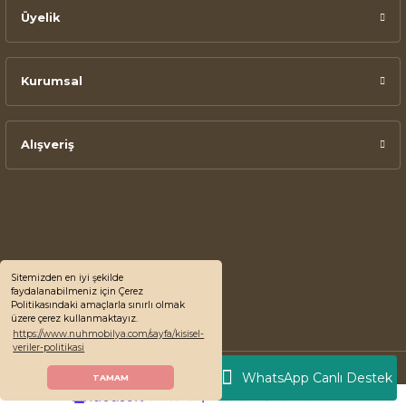
Üyelik
Kurumsal
Alışveriş
Sitemizden en iyi şekilde
faydalanabilmeniz için Çerez
Politikasındaki amaçlarla sınırlı olmak
üzere çerez kullanmaktayız.
https://www.nuhmobilya.com/sayfa/kisisel-
veriler-politikasi
© 2022 Nuh Mobilya, Tüm Hakları Saklıdır.
WhatsApp Canlı Destek
TAMAM
ideasoft
ile
e-