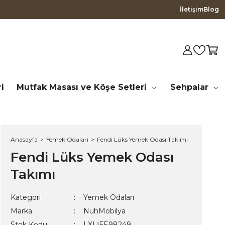
İletişim
Blog
i
Mutfak Masası ve Köşe Setleri
Sehpalar
Anasayfa
Yemek Odaları
Fendi Lüks Yemek Odası Takımı
Fendi Lüks Yemek Odası
Takımı
Kategori
Yemek Odaları
Marka
NuhMobilya
Stok Kodu
LXLİFE98249