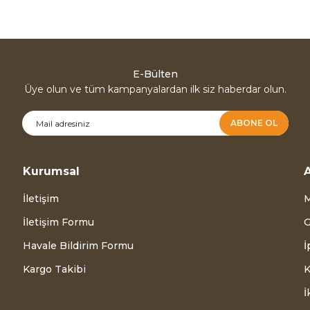
E-Bülten
Üye olun ve tüm kampanyalardan ilk siz haberdar olun.
ABONE OL
Kurumsal
A
İletişim
M
İletişim Formu
G
Havale Bildirim Formu
İ
Kargo Takibi
K
İ