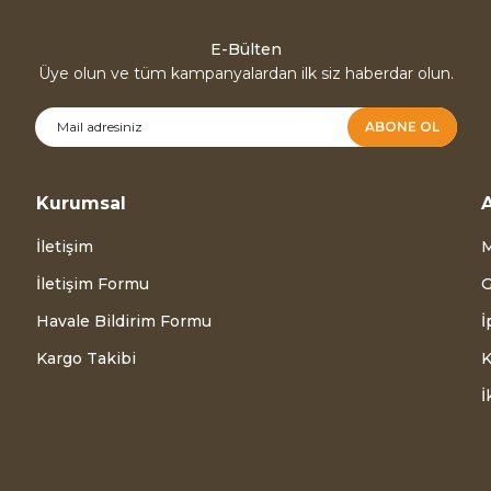
E-Bülten
Üye olun ve tüm kampanyalardan ilk siz haberdar olun.
ABONE OL
Kurumsal
A
İletişim
M
İletişim Formu
G
Havale Bildirim Formu
İ
Kargo Takibi
K
İ