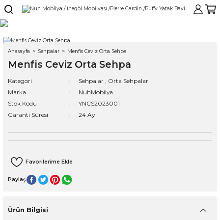
Anasayfa
Sehpalar
Menfis Ceviz Orta Sehpa
Menfis Ceviz Orta Sehpa
Kategori
Sehpalar
,
Orta Sehpalar
Marka
NuhMobilya
Stok Kodu
YNCS2023001
Garanti Süresi
24 Ay
Paylaş
Ürün Bilgisi