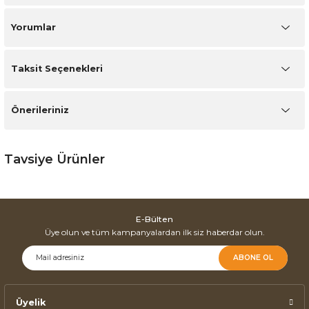
Yorumlar
Taksit Seçenekleri
Önerileriniz
Tavsiye Ürünler
Bosna Yavrulu Siyah Ceviz Orta Sehpa
E-Bülten
Bosna Aynalı Orta Sehpa
Üye olun ve tüm kampanyalardan ilk siz haberdar olun.
ABONE OL
Üyelik