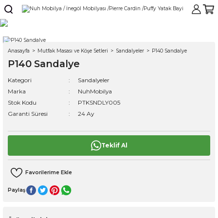
Anasayfa
Mutfak Masası ve Köşe Setleri
Sandalyeler
P140 Sandalye
P140 Sandalye
Kategori
Sandalyeler
Marka
NuhMobilya
Stok Kodu
PTKSNDLY005
Garanti Süresi
24 Ay
Teklif Al
Paylaş