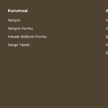
Kurumsal
A
İletişim
M
İletişim Formu
G
Havale Bildirim Formu
İ
Kargo Takibi
K
İ