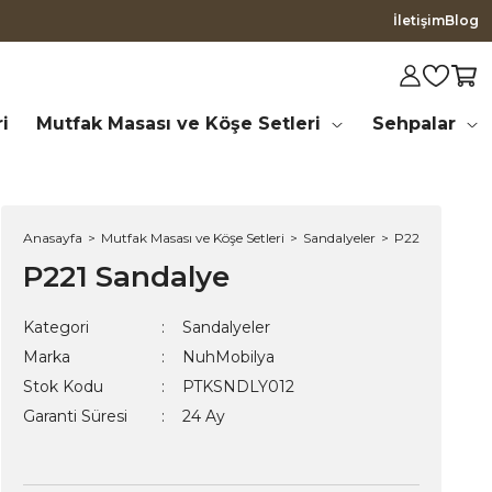
İletişim
Blog
i
Mutfak Masası ve Köşe Setleri
Sehpalar
Anasayfa
Mutfak Masası ve Köşe Setleri
Sandalyeler
P221 Sandalye
P221 Sandalye
Kategori
Sandalyeler
Marka
NuhMobilya
Stok Kodu
PTKSNDLY012
Garanti Süresi
24 Ay