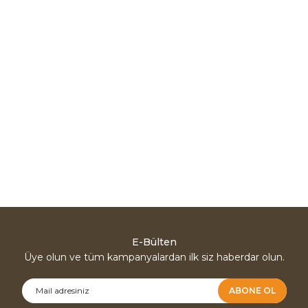
E-Bülten
Üye olun ve tüm kampanyalardan ilk siz haberdar olun.
ABONE OL