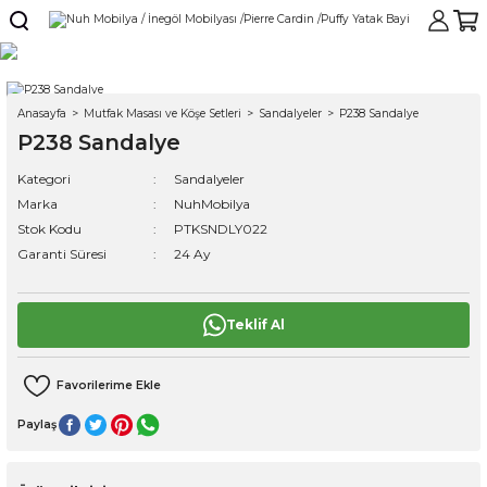
Anasayfa
Mutfak Masası ve Köşe Setleri
Sandalyeler
P238 Sandalye
P238 Sandalye
Kategori
Sandalyeler
Marka
NuhMobilya
Stok Kodu
PTKSNDLY022
Garanti Süresi
24 Ay
Teklif Al
Paylaş