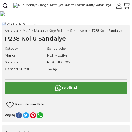
Anasayfa
Mutfak Masası ve Köşe Setleri
Sandalyeler
P238 Kollu Sandalye
P238 Kollu Sandalye
Kategori
Sandalyeler
Marka
NuhMobilya
Stok Kodu
PTKSNDLY021
Garanti Süresi
24 Ay
Teklif Al
Paylaş