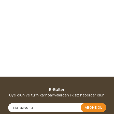
E-Bülten
Üye olun ve tüm kampanyalardan ilk siz haberdar olun.
ABONE OL