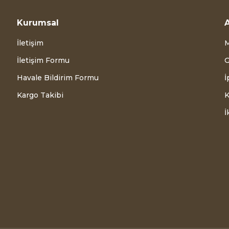
Kurumsal
A
İletişim
M
İletişim Formu
G
Havale Bildirim Formu
İ
Kargo Takibi
K
İ