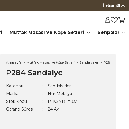
İletişim
Blog
i
Mutfak Masası ve Köşe Setleri
Sehpalar
Anasayfa
Mutfak Masası ve Köşe Setleri
Sandalyeler
P284 Sandalye
P284 Sandalye
Kategori
Sandalyeler
Marka
NuhMobilya
Stok Kodu
PTKSNDLY033
Garanti Süresi
24 Ay