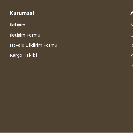
Kurumsal
A
İletişim
M
İletişim Formu
G
Havale Bildirim Formu
İ
Kargo Takibi
K
İ