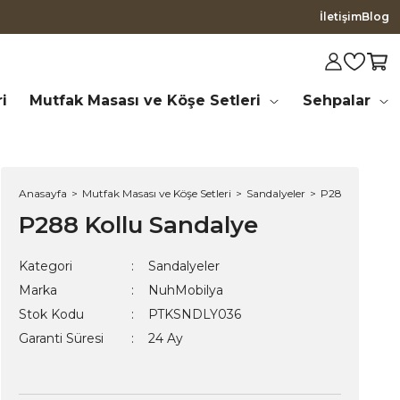
İletişim
Blog
i
Mutfak Masası ve Köşe Setleri
Sehpalar
Anasayfa
Mutfak Masası ve Köşe Setleri
Sandalyeler
P288 Kollu San
P288 Kollu Sandalye
Kategori
Sandalyeler
Marka
NuhMobilya
Stok Kodu
PTKSNDLY036
Garanti Süresi
24 Ay