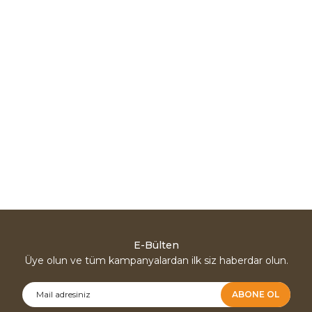
E-Bülten
Üye olun ve tüm kampanyalardan ilk siz haberdar olun.
ABONE OL