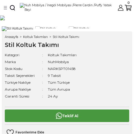
0
Geri Dön
Geri Dön
ası ve Köşe Setleri
Anasayfa
Koltuk Takımları
Stil Koltuk Takımı
Stil Koltuk Takımı
ehpalar
Kategori
Koltuk Takımları
Marka
NuhMobilya
Stok Kodu
NARKSPT01458
Taksit Seçenekleri
9 Taksit
ı
Türkiye Nakliye
Tüm Türkiye
Avrupa Nakliye
Tüm Avrupa
Garanti Süresi
24 Ay
ri
Teklif Al