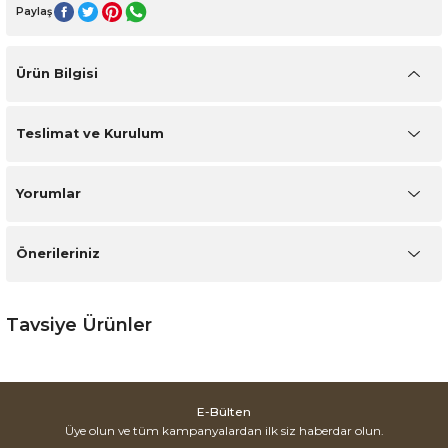
Paylaş
Ürün Bilgisi
Teslimat ve Kurulum
Yorumlar
Önerileriniz
Tavsiye Ürünler
Capella Koltuk Takımı
Rams Yemek Odası
E-Bülten
Rams Yatak Odası
Üye olun ve tüm kampanyalardan ilk siz haberdar olun.