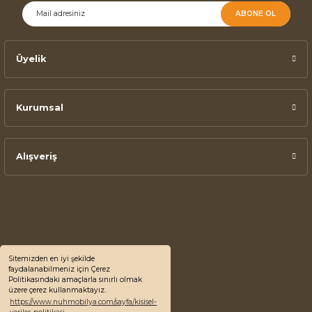
ABONE OL
Üyelik
Kurumsal
Alışveriş
Sitemizden en iyi şekilde
faydalanabilmeniz için Çerez
Politikasındaki amaçlarla sınırlı olmak
üzere çerez kullanmaktayız.
https://www.nuhmobilya.com/sayfa/kisisel-