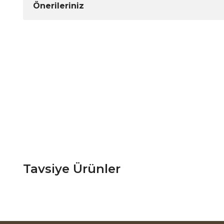
Önerileriniz
Tavsiye Ürünler
Orjin Yemek Odası
Capella Koltuk Takımı