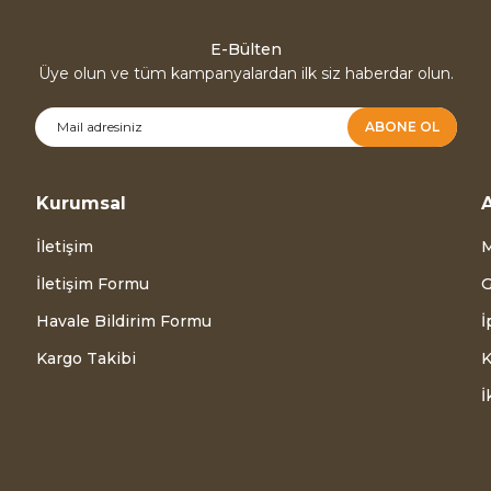
E-Bülten
Üye olun ve tüm kampanyalardan ilk siz haberdar olun.
ABONE OL
Kurumsal
A
İletişim
M
İletişim Formu
G
Havale Bildirim Formu
İ
Kargo Takibi
K
İ