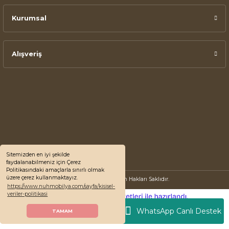
Kurumsal
Alışveriş
Sitemizden en iyi şekilde
faydalanabilmeniz için Çerez
Politikasındaki amaçlarla sınırlı olmak
üzere çerez kullanmaktayız.
© 2022 Nuh Mobilya, Tüm Hakları Saklıdır.
https://www.nuhmobilya.com/sayfa/kisisel-
veriler-politikasi
ideasoft
ile
e-
hazırlandı.
ticaret
WhatsApp Canlı Destek
TAMAM
paketleri