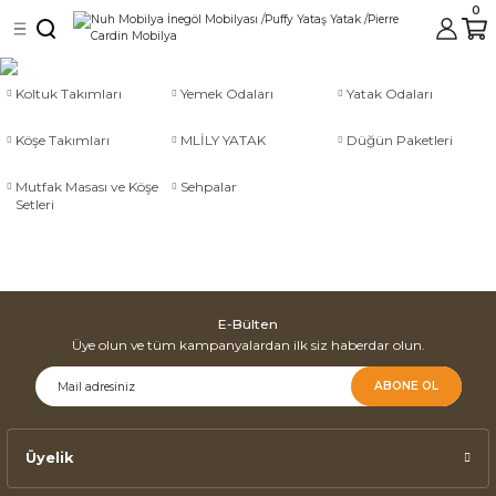
0
Geri Dön
Geri Dön
ası ve Köşe Setleri
Koltuk Takımları
Yemek Odaları
Yatak Odaları
Köşe Takımları
MLİLY YATAK
Düğün Paketleri
Mutfak Masası ve Köşe
Sehpalar
ehpalar
Setleri
ı
E-Bülten
Üye olun ve tüm kampanyalardan ilk siz haberdar olun.
ri
ABONE OL
Üyelik