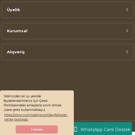
Üyelik
Kurumsal
Alışveriş
Sitemizden en iyi şekilde
faydalanabilmeniz için Çerez
Politikasındaki amaçlarla sınırlı olmak
üzere çerez kullanmaktayız.
https://www.nuhmobilya.com/sayfa/kisisel-
veriler-politikasi
© 2022 Nuh Mobilya, Tüm Hakları Saklıdır.
WhatsApp Canlı Destek
TAMAM