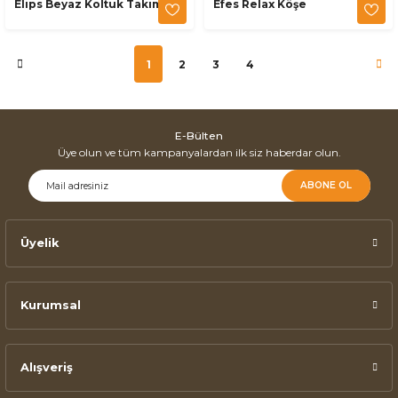
Elips Beyaz Koltuk Takımı
Efes Relax Köşe
1
2
3
4
E-Bülten
Üye olun ve tüm kampanyalardan ilk siz haberdar olun.
ABONE OL
Üyelik
Kurumsal
Alışveriş